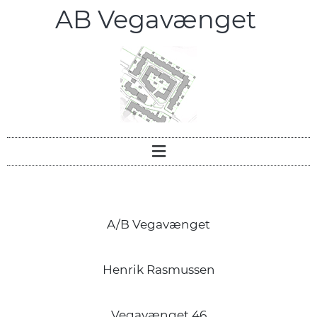
AB Vegavænget
A/B Vegavænget
Henrik Rasmussen
Vegavænget 46