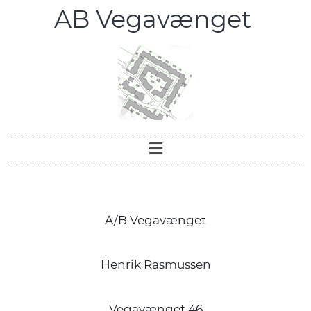
AB Vegavænget
A/B Vegavænget
Henrik Rasmussen
Vegavænget 46