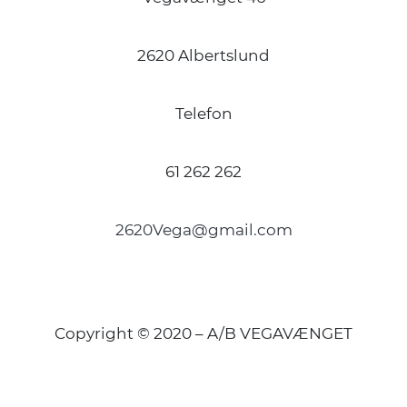
2620 Albertslund
Telefon
61 262 262
2620Vega@gmail.com
Copyright © 2020 – A/B VEGAVÆNGET