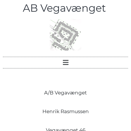
AB Vegavænget
A/B Vegavænget
Henrik Rasmussen
Vegavænget 46