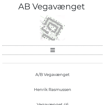
AB Vegavænget
A/B Vegavænget
Henrik Rasmussen
Vegavænget 46