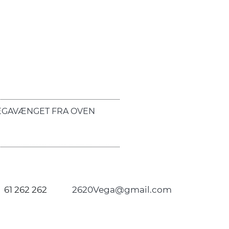
EGAVÆNGET FRA OVEN
61 262 262
2620Vega@gmail.com