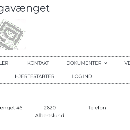
egavænget
LERI
KONTAKT
DOKUMENTER
V
HJERTESTARTER
LOG IND
ænget 46
2620
Telefon
Albertslund