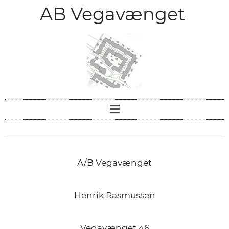
AB Vegavænget
A/B Vegavænget
Henrik Rasmussen
Vegavænget 46