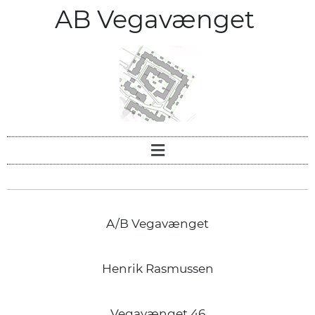
AB Vegavænget
A/B Vegavænget
Henrik Rasmussen
Vegavænget 46