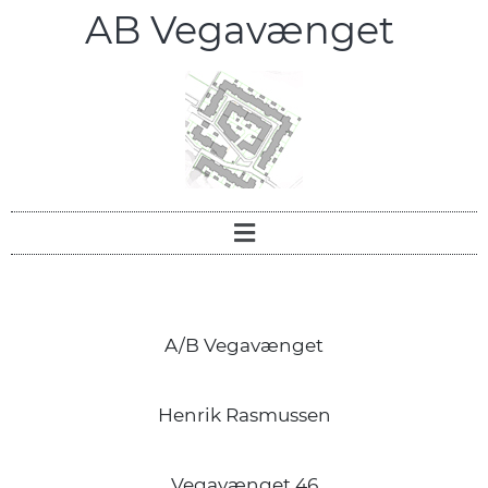
AB Vegavænget
A/B Vegavænget
Henrik Rasmussen
Vegavænget 46