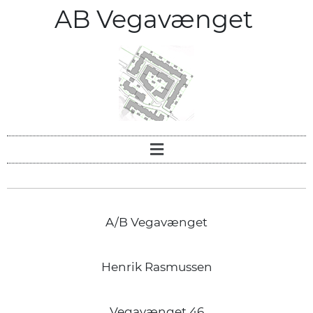
AB Vegavænget
A/B Vegavænget
Henrik Rasmussen
Vegavænget 46