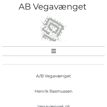
AB Vegavænget
A/B Vegavænget
Henrik Rasmussen
Vegavænget 46