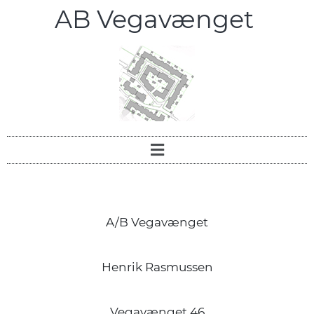
AB Vegavænget
A/B Vegavænget
Henrik Rasmussen
Vegavænget 46