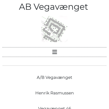
AB Vegavænget
A/B Vegavænget
Henrik Rasmussen
Vegavænget 46