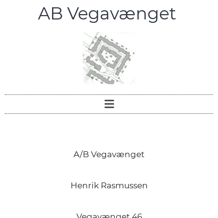
AB Vegavænget
A/B Vegavænget
Henrik Rasmussen
Vegavænget 46