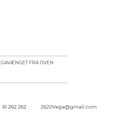
EGAVÆNGET FRA OVEN
61 262 262
2620Vega@gmail.com