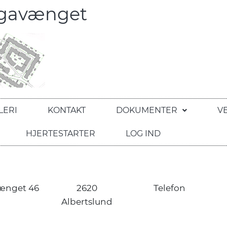
egavænget
LERI
KONTAKT
DOKUMENTER
V
HJERTESTARTER
LOG IND
ænget 46
2620
Telefon
Albertslund