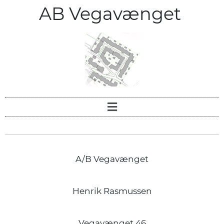
AB Vegavænget
A/B Vegavænget
Henrik Rasmussen
Vegavænget 46