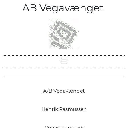
AB Vegavænget
A/B Vegavænget
Henrik Rasmussen
Vegavænget 46