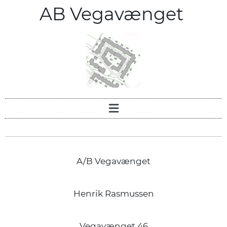
AB Vegavænget
A/B Vegavænget
Henrik Rasmussen
Vegavænget 46