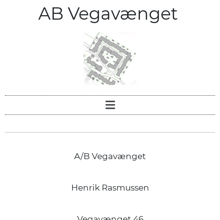
AB Vegavænget
A/B Vegavænget
Henrik Rasmussen
Vegavænget 46