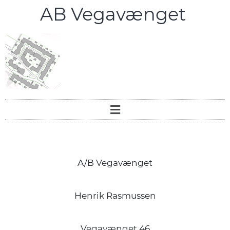
AB Vegavænget
A/B Vegavænget
Henrik Rasmussen
Vegavænget 46