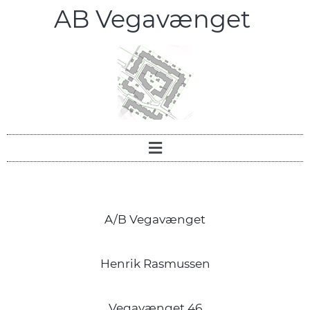
AB Vegavænget
A/B Vegavænget
Henrik Rasmussen
Vegavænget 46