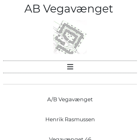
AB Vegavænget
A/B Vegavænget
Henrik Rasmussen
Vegavænget 46