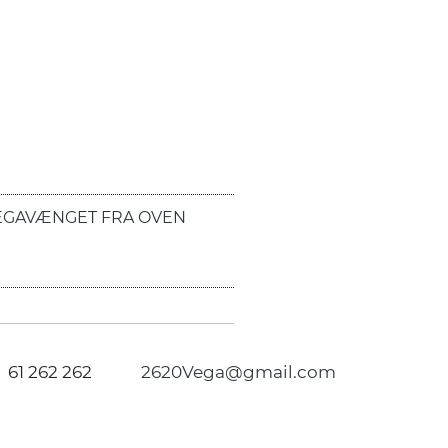
EGAVÆNGET FRA OVEN
61 262 262
2620Vega@gmail.com