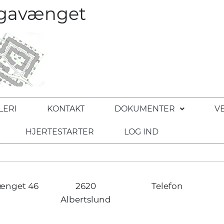
egavænget
LERI
KONTAKT
DOKUMENTER
V
HJERTESTARTER
LOG IND
ænget 46
2620
Telefon
Albertslund