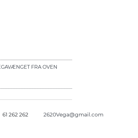
EGAVÆNGET FRA OVEN
61 262 262
2620Vega@gmail.com