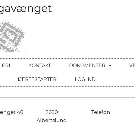
egavænget
LERI
KONTAKT
DOKUMENTER
V
HJERTESTARTER
LOG IND
ænget 46
2620
Telefon
Albertslund