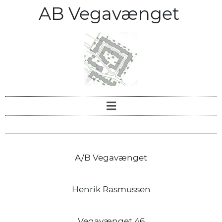
AB Vegavænget
A/B Vegavænget
Henrik Rasmussen
Vegavænget 46