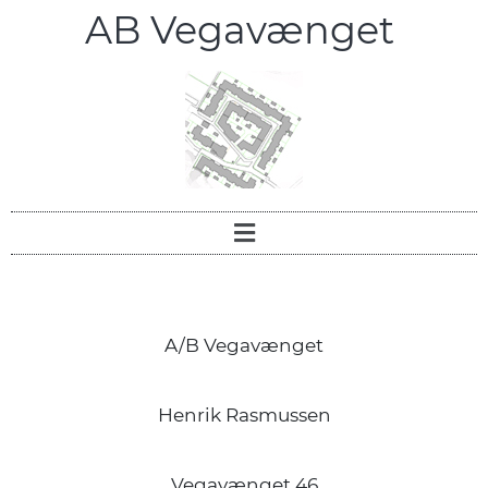
AB Vegavænget
A/B Vegavænget
Henrik Rasmussen
Vegavænget 46