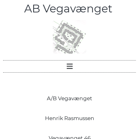
AB Vegavænget
A/B Vegavænget
Henrik Rasmussen
Vegavænget 46