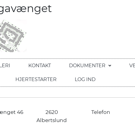
egavænget
LERI
KONTAKT
DOKUMENTER
V
HJERTESTARTER
LOG IND
ænget 46
2620
Telefon
Albertslund