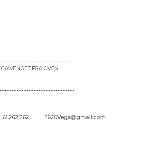
EGAVÆNGET FRA OVEN
61 262 262
2620Vega@gmail.com