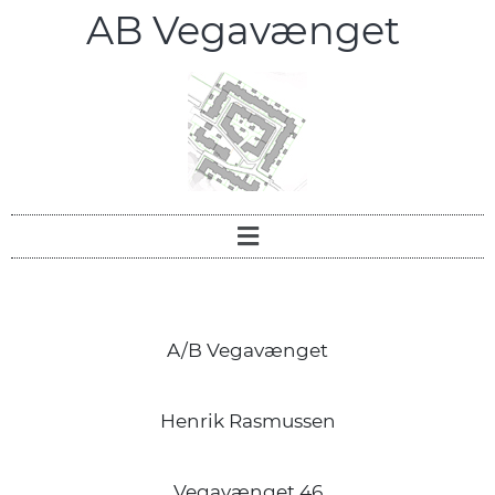
AB Vegavænget
A/B Vegavænget
Henrik Rasmussen
Vegavænget 46