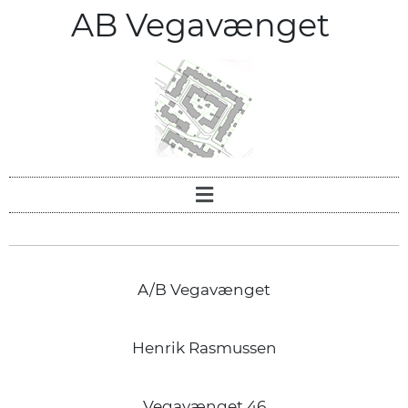
AB Vegavænget
A/B Vegavænget
Henrik Rasmussen
Vegavænget 46