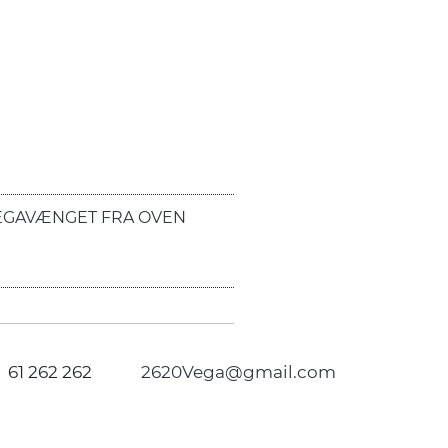
EGAVÆNGET FRA OVEN
61 262 262
2620Vega@gmail.com