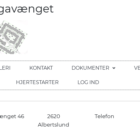
egavænget
LERI
KONTAKT
DOKUMENTER
V
HJERTESTARTER
LOG IND
ænget 46
2620
Telefon
Albertslund