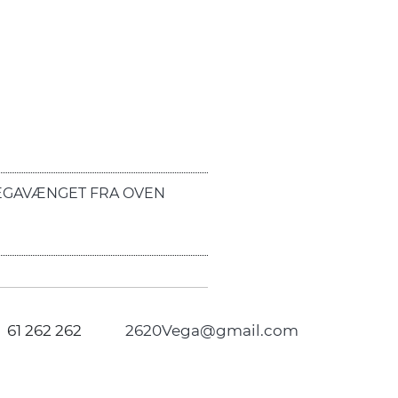
EGAVÆNGET FRA OVEN
61 262 262
2620Vega@gmail.com