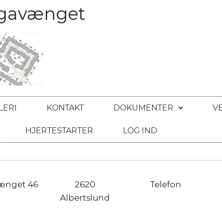
egavænget
LERI
KONTAKT
DOKUMENTER
V
HJERTESTARTER
LOG IND
ænget 46
2620
Telefon
Albertslund