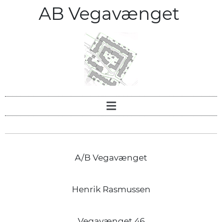
AB Vegavænget
A/B Vegavænget
Henrik Rasmussen
Vegavænget 46