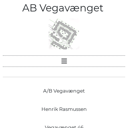
AB Vegavænget
A/B Vegavænget
Henrik Rasmussen
Vegavænget 46