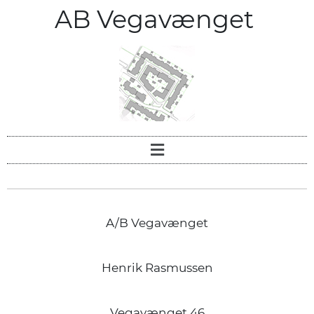
AB Vegavænget
A/B Vegavænget
Henrik Rasmussen
Vegavænget 46