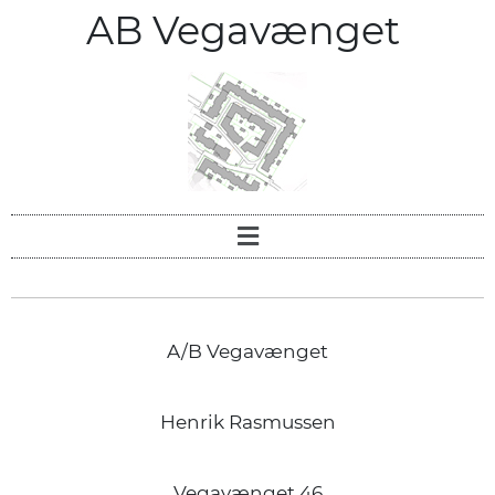
AB Vegavænget
A/B Vegavænget
Henrik Rasmussen
Vegavænget 46