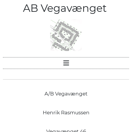
AB Vegavænget
A/B Vegavænget
Henrik Rasmussen
Vegavænget 46