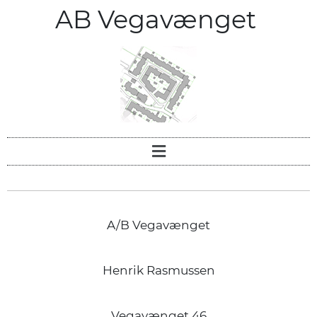
AB Vegavænget
A/B Vegavænget
Henrik Rasmussen
Vegavænget 46