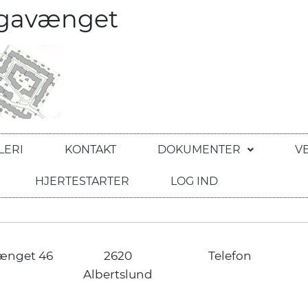
egavænget
LERI
KONTAKT
DOKUMENTER
V
HJERTESTARTER
LOG IND
ænget 46
2620
Telefon
Albertslund