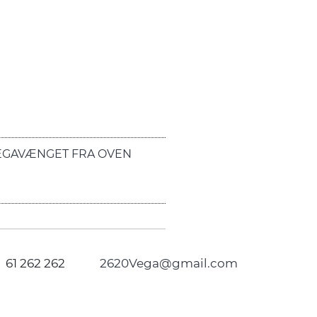
EGAVÆNGET FRA OVEN
61 262 262
2620Vega@gmail.com