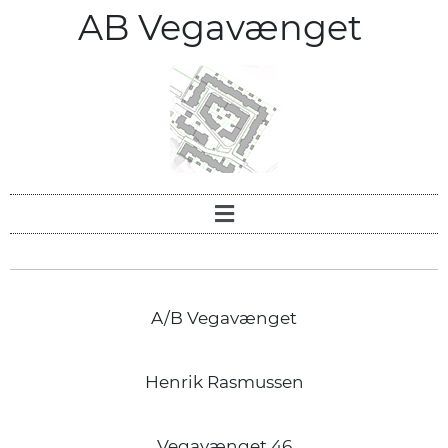
AB Vegavænget
A/B Vegavænget
Henrik Rasmussen
Vegavænget 46