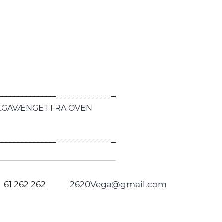
EGAVÆNGET FRA OVEN
61 262 262
2620Vega@gmail.com