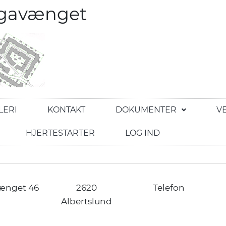
egavænget
LERI
KONTAKT
DOKUMENTER
V
HJERTESTARTER
LOG IND
ænget 46
2620
Telefon
Albertslund