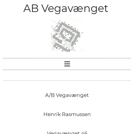
AB Vegavænget
A/B Vegavænget
Henrik Rasmussen
Vegavænget 46