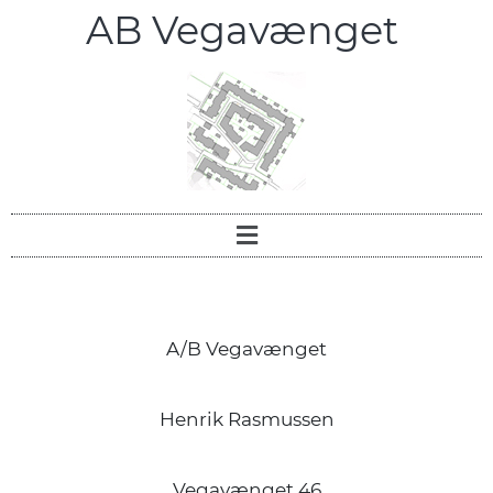
AB Vegavænget
A/B Vegavænget
Henrik Rasmussen
Vegavænget 46