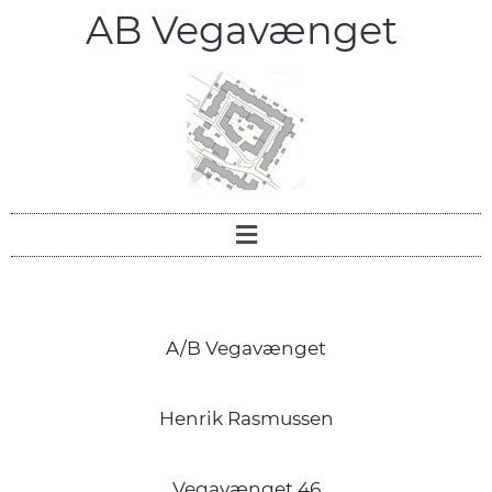
AB Vegavænget
A/B Vegavænget
Henrik Rasmussen
Vegavænget 46