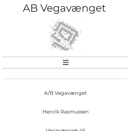
AB Vegavænget
A/B Vegavænget
Henrik Rasmussen
Vegavænget 46