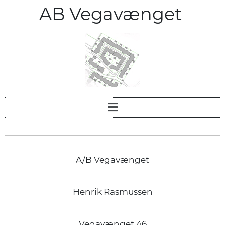
AB Vegavænget
A/B Vegavænget
Henrik Rasmussen
Vegavænget 46