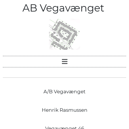
AB Vegavænget
A/B Vegavænget
Henrik Rasmussen
Vegavænget 46