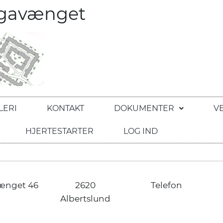
egavænget
LERI
KONTAKT
DOKUMENTER
V
HJERTESTARTER
LOG IND
ænget 46
2620
Telefon
Albertslund