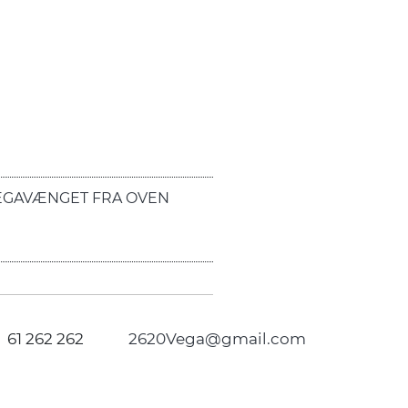
EGAVÆNGET FRA OVEN
61 262 262
2620Vega@gmail.com