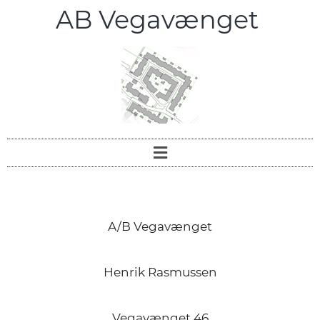
AB Vegavænget
A/B Vegavænget
Henrik Rasmussen
Vegavænget 46