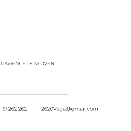
EGAVÆNGET FRA OVEN
61 262 262
2620Vega@gmail.com