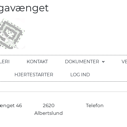
egavænget
LERI
KONTAKT
DOKUMENTER
V
HJERTESTARTER
LOG IND
ænget 46
2620
Telefon
Albertslund