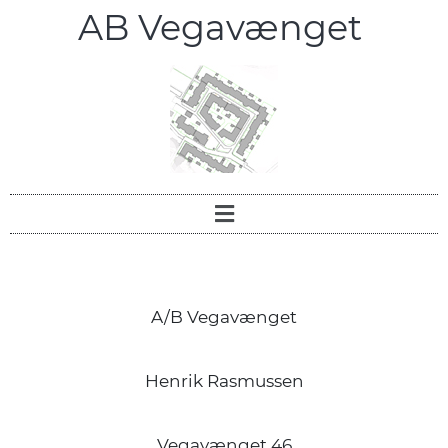
AB Vegavænget
A/B Vegavænget
Henrik Rasmussen
Vegavænget 46